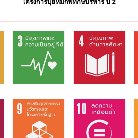
โครงการปุ๋ยหมัก พิทักษ์บริหาร ปี 2