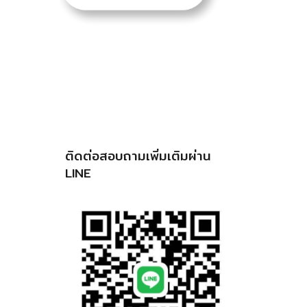
ติดต่อสอบถามเพิ่มเติมผ่าน
LINE